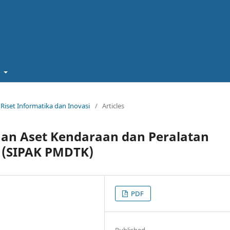
t
al Riset Informatika dan Inovasi
/
Articles
aan Aset Kendaraan dan Peralatan
b (SIPAK PMDTK)
PDF
Published