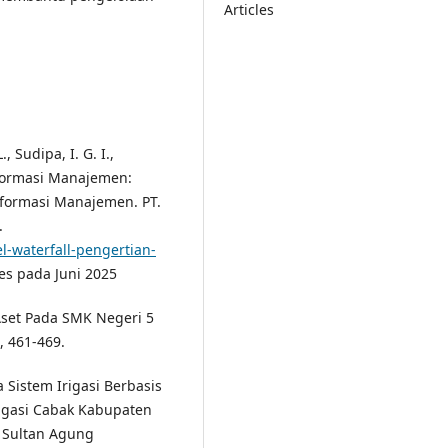
Articles
, Sudipa, I. G. I.,
Informasi Manajemen:
formasi Manajemen. PT.
.
l-waterfall-pengertian-
ses pada Juni 2025
 Aset Pada SMK Negeri 5
, 461-469.
a Sistem Irigasi Berbasis
rigasi Cabak Kabupaten
m Sultan Agung