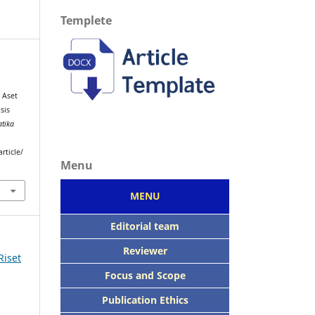
Templete
 Aset
sis
atika
m
rticle/
Menu
MENU
Editorial team
Reviewer
Riset
Focus
and Scope
Publication Ethics