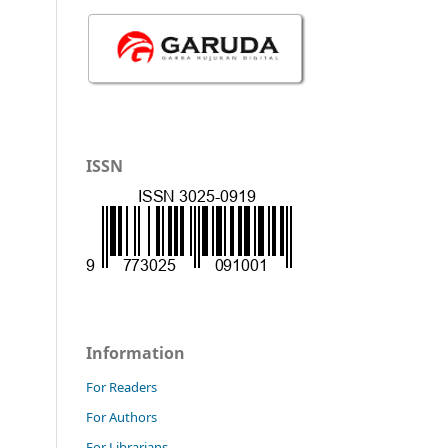
ISSN
Information
For Readers
For Authors
For Librarians