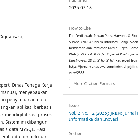
2025-07-18
How to Cite
igitalisasi,
Feri Ferdiansah, Ikhsan Putra Haryono, & Eko
Sutono. (2025). Sistem Informasi Pengelolaan
Kendaraan dan Peralatan Mesin Digital Berba
Web (SIPAK PMDTK).
JRIIN :Jurnal Riset Inform
Dan Inovasi
,
2
(12), 2165–2167. Retrieved fro
https://jurnalmahasiswa.com/index.php/jriin/a
view/2833
More Citation Formats
perti Dinas Tenaga Kerja
a manual, menyebabkan
 dan penyimpanan data.
Issue
angkan aplikasi berbasis
Vol. 2 No. 12 (2025): JRIIN: Jurnal 
 mendigitalisasi proses
Informatika dan Inovasi
n. Sistem ini dibangun
is data MYSQL. Hasil
Section
 membantu pengelolaan