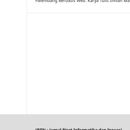
Palembang Berbasis Web. Karya Tulis Ilmiah M
JRIIN : Jurnal Riset Informatika dan Inovasi