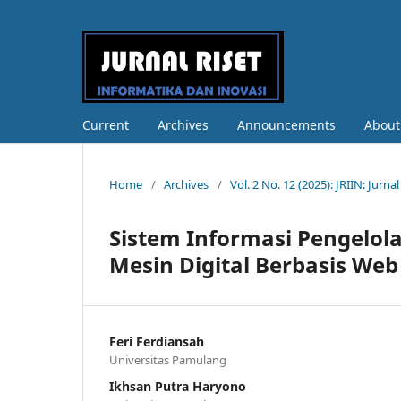
Current
Archives
Announcements
Abou
Home
/
Archives
/
Vol. 2 No. 12 (2025): JRIIN: Jurn
Sistem Informasi Pengelol
Mesin Digital Berbasis We
Feri Ferdiansah
Universitas Pamulang
Ikhsan Putra Haryono