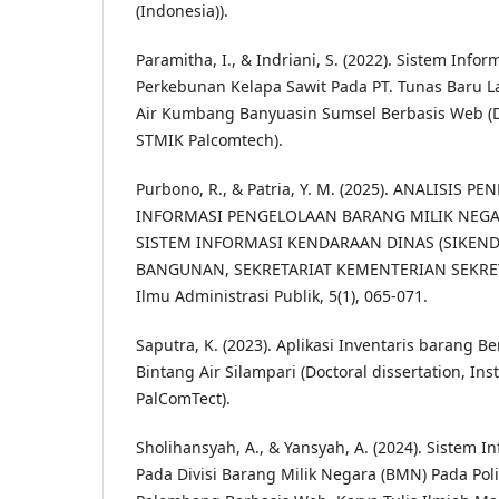
(Indonesia)).
Paramitha, I., & Indriani, S. (2022). Sistem Inf
Perkebunan Kelapa Sawit Pada PT. Tunas Baru 
Air Kumbang Banyuasin Sumsel Berbasis Web (Do
STMIK Palcomtech).
Purbono, R., & Patria, Y. M. (2025). ANALISIS 
INFORMASI PENGELOLAAN BARANG MILIK NEGAR
SISTEM INFORMASI KENDARAAN DINAS (SIKEND
BANGUNAN, SEKRETARIAT KEMENTERIAN SEKRETA
Ilmu Administrasi Publik, 5(1), 065-071.
Saputra, K. (2023). Aplikasi Inventaris barang B
Bintang Air Silampari (Doctoral dissertation, Ins
PalComTect).
Sholihansyah, A., & Yansyah, A. (2024). Sistem 
Pada Divisi Barang Milik Negara (BMN) Pada Po