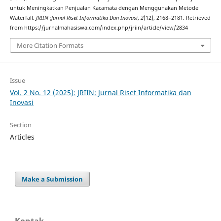
untuk Meningkatkan Penjualan Kacamata dengan Menggunakan Metode
Waterfall.
JRIIN :Jurnal Riset Informatika Dan Inovasi
,
2
(12), 2168–2181. Retrieved
from https://jurnalmahasiswa.com/index.php/jriin/article/view/2834
More Citation Formats
Issue
Vol. 2 No. 12 (2025): JRIIN: Jurnal Riset Informatika dan
Inovasi
Section
Articles
Make a Submission
Kontak