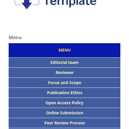
Menu
MENU
Editorial team
Reviewer
Focus
and Scope
Publication Ethics
Open Access Policy
Online Submission
Peer
Review Process