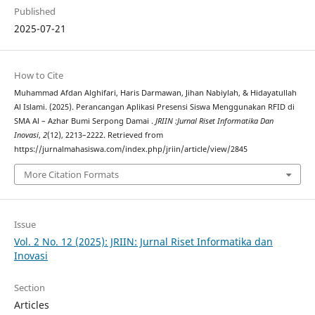
Published
2025-07-21
How to Cite
Muhammad Afdan Alghifari, Haris Darmawan, Jihan Nabiylah, & Hidayatullah
Al Islami. (2025). Perancangan Aplikasi Presensi Siswa Menggunakan RFID di
SMA Al – Azhar Bumi Serpong Damai .
JRIIN :Jurnal Riset Informatika Dan
Inovasi
,
2
(12), 2213–2222. Retrieved from
https://jurnalmahasiswa.com/index.php/jriin/article/view/2845
More Citation Formats
Issue
Vol. 2 No. 12 (2025): JRIIN: Jurnal Riset Informatika dan
Inovasi
Section
Articles