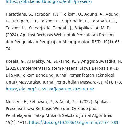
https://kbbi.kemdikbud.go.id/entri/presensi
Hartatiana, S., Terapan, F. I., Telkom, U., Agung, A., Agung,
G., Terapan, F. I., Telkom, U., Suprihatin, E., Terapan, F. I.,
Telkom, U., Kutoarjo, K., Tengah, J., & Aplikasi, A. M. P.
(2024). Aplikasi Berbasis Web untuk Pencatatan Presensi
dan Pengelolaan Penggajian Menggunakan RFID. 10(1), 65–
74.
Kosala, G., Al Makky, M., Sukarno, P., & Anggis Suwastika, N.
(2025). Implementasi Sistem Presensi Siswa Berbasis RFID
Di SMK Telkom Bandung. Jurnal Pemanfaatan Teknologi
Untuk Masyarakat: Jurnal Pengabdian Masyarakat, 4(1), 1–8.
https://doi.org/10.59328/japatum.2025.4.1.42
Nuraeni, F., Setiawan, R., & Amal, R. I. (2022). Aplikasi
Presensi Siswa Berbasis Web dan Qr-Code pada
Pembelajaran Tatap Muka di Sekolah. Jurnal Algoritma,
19(1), 1–11.
https://doi.org/10.33364/algoritma/v.19-1.983