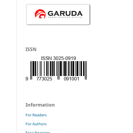
ISSN
Information
For Readers
For Authors
For Librarians