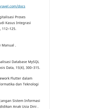
laravel.com/docs
gitalisasi Proses
di Kasus Integrasi
), 112–125.
 Manual .
imalisasi Database MySQL
sis Data, 15(4), 300–315.
mework Flutter dalam
formatika dan Teknologi
ancangan Sistem Informasi
dikan Anak Usia Dini .