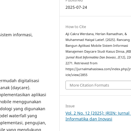
2025-07-24
How to Cite
 sistem informasi,
Aji Cakra Werdana, Herlan Ramadhan, &
Muhammad Haiqal Latief. (2025). Rancang
Bangun Aplikasi Mobile Sistem Informasi
Manajemen Daycare Studi Kasus Dinsa.
JRI
:Jurnal Riset Informatika Dan Inovasi
,
2
(12), 2
2271. Retrieved from
https://jurnalmahasiswa.com/index.php/jr
icle/view/2855
rmudah digitalisasi
More Citation Formats
anak (daycare).
plementasikan aplikasi
 mobile menggunakan
Issue
odologi yang digunakan
Vol. 2 No. 12 (2025): JRIIN: Jurnal
del waterfall yang
Informatika dan Inovasi
mplementasi, pengujian,
obile yang mendukung