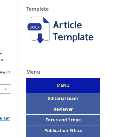
Templete
IN
268–
Menu
iin/art
MENU
Editorial team
Reviewer
 Riset
Focus
and Scope
Publication Ethics