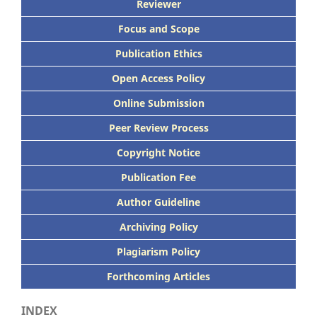
Reviewer
Focus
and Scope
Publication Ethics
Open Access Policy
Online Submission
Peer
Review Process
Copyright Notice
Publication
Fee
Author Guideline
Archiving Policy
Plagiarism Policy
Forthcoming Articles
INDEX