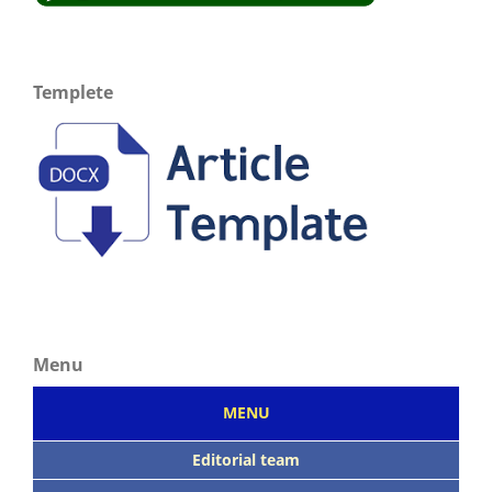
Templete
Menu
MENU
Editorial team