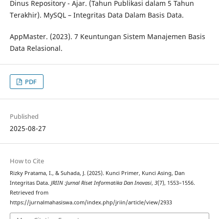
Dinus Repository - Ajar. (Tahun Publikasi dalam 5 Tahun
Terakhir). MySQL – Integritas Data Dalam Basis Data.
AppMaster. (2023). 7 Keuntungan Sistem Manajemen Basis
Data Relasional.
PDF
Published
2025-08-27
How to Cite
Rizky Pratama, I., & Suhada, J. (2025). Kunci Primer, Kunci Asing, Dan
Integritas Data.
JRIIN :Jurnal Riset Informatika Dan Inovasi
,
3
(7), 1553–1556.
Retrieved from
https://jurnalmahasiswa.com/index.php/jriin/article/view/2933