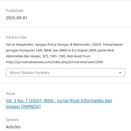
Published
2025-09-01
How to Cite
Varrel Assyahdani, Sanjaya Putra Ismoyo, & Mahmudin. (2025). Pemanfaatan
Jaringan Komputer LAN, MAN, dan WAN di Era Digital.
JRIIN :Jurnal Riset
Informatika Dan Inovasi
,
3
(7), 1581–1585. Retrieved from
https://jurnalmahasiswa.com/index.php/jriin/article/view/2943
More Citation Formats
Issue
Vol. 3 No. 7 (2025): JRIIN : Jurnal Riset Informatika dan
Inovasi (INPRESS)
Section
Articles