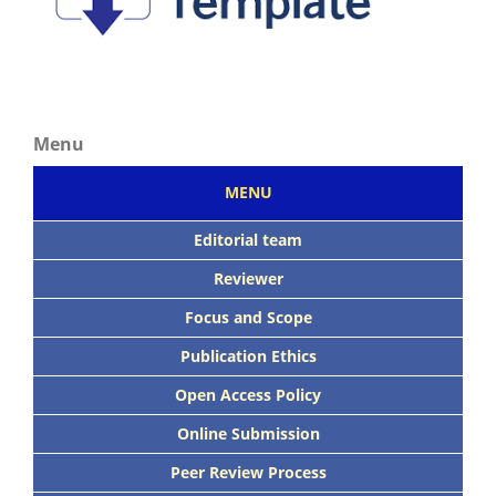
Menu
MENU
Editorial team
Reviewer
Focus
and Scope
Publication Ethics
Open Access Policy
Online Submission
Peer
Review Process