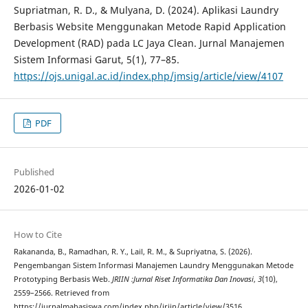
Supriatman, R. D., & Mulyana, D. (2024). Aplikasi Laundry
Berbasis Website Menggunakan Metode Rapid Application
Development (RAD) pada LC Jaya Clean. Jurnal Manajemen
Sistem Informasi Garut, 5(1), 77–85.
https://ojs.unigal.ac.id/index.php/jmsig/article/view/4107
PDF
Published
2026-01-02
How to Cite
Rakananda, B., Ramadhan, R. Y., Lail, R. M., & Supriyatna, S. (2026).
Pengembangan Sistem Informasi Manajemen Laundry Menggunakan Metode
Prototyping Berbasis Web.
JRIIN :Jurnal Riset Informatika Dan Inovasi
,
3
(10),
2559–2566. Retrieved from
https://jurnalmahasiswa.com/index.php/jriin/article/view/3516