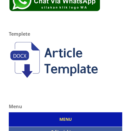
Templete
Menu
MENU