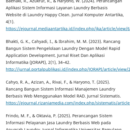
Baehaki, R., Azukruf, R., & Haryono, W. (2024). Perancangan
Aplikasi Sistem Informasi Layanan Laundry Berbasis
Website di Laundry Happy Clean. Jurnal Komputer Antartika,
4(1).
https://ejournal.mediaantartika.id/index.php/jka/article/view/
Bhakti, G. K., Cahyadi, I., & Ibrahim, M. M. (2023). Rancang
Bangun Sistem Pengelolaan Laundry Dengan Model Rapid
Application Development. Jurnal Riset Dan Aplikasi
Informatika (JORAPI), 2(1), 34–42.
http://jurnal.portalpublikasi.id/index.php/JORAPI/article/view/
Cahyo, R. A., Azizan, A., Rivai, F., & Haryono, T. (2025).
Rancang Bangun Sistem Informasi Manajemen Laundry
Berbasis Web Menggunakan Model RAD. Jurnal Sistematis.
https://ejournal.rizaniamedia.com/index.php/sistematis/articl
Frindo, M. F., & Oktavia, P. (2025). Perancangan Sistem
Informasi Pelayanan Jasa Laundry Berbasis Web pada
Anugrah Laundry. Jurnal Informatika Universitas Pamulang,