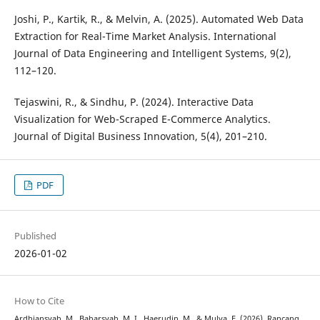
Joshi, P., Kartik, R., & Melvin, A. (2025). Automated Web Data
Extraction for Real-Time Market Analysis. International
Journal of Data Engineering and Intelligent Systems, 9(2),
112–120.
Tejaswini, R., & Sindhu, P. (2024). Interactive Data
Visualization for Web-Scraped E-Commerce Analytics.
Journal of Digital Business Innovation, 5(4), 201–210.
PDF
Published
2026-01-02
How to Cite
Ardhiansyah, M., Baharsyah, M. I., Haerudin, M., & Mulya, F. (2026). Rancang