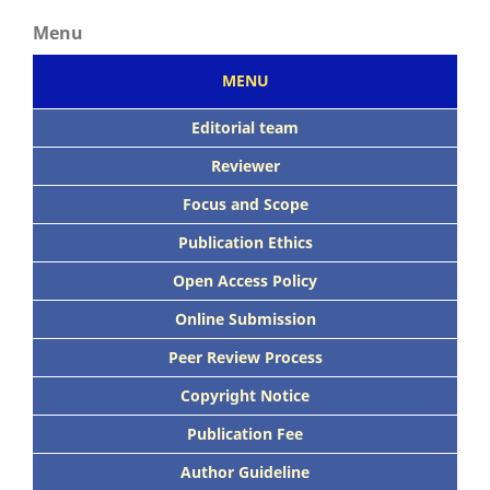
Menu
MENU
Editorial team
Reviewer
Focus
and Scope
Publication Ethics
Open Access Policy
Online Submission
Peer
Review Process
Copyright Notice
Publication
Fee
Author Guideline