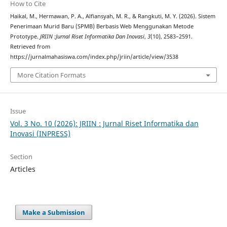
How to Cite
Haikal, M., Hermawan, P. A., Alfiansyah, M. R., & Rangkuti, M. Y. (2026). Sistem
Penerimaan Murid Baru (SPMB) Berbasis Web Menggunakan Metode
Prototype.
JRIIN :Jurnal Riset Informatika Dan Inovasi
,
3
(10), 2583–2591.
Retrieved from
https://jurnalmahasiswa.com/index.php/jriin/article/view/3538
More Citation Formats
Issue
Vol. 3 No. 10 (2026): JRIIN : Jurnal Riset Informatika dan
Inovasi (INPRESS)
Section
Articles
Make a Submission