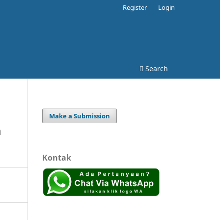
Register
Login
Search
Make a Submission
a
Kontak