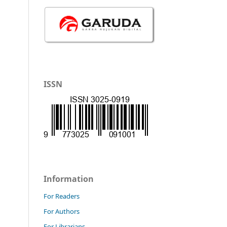
ISSN
Information
For Readers
For Authors
For Librarians