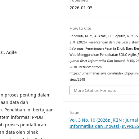
2026-01-05
How to Cite
Rangkuti, M. Y., Al Azazi, H., Saputra, R. Y., 
Z. K. (2026). Perancangan dan Evaluasi Siste
Informasi Penerimaan Peserta Didik Baru Ber
C, Agile
Web Menggunakan Pendekatan SDLC Agile.
:Jurnal Riset Informatika Dan Inovasi
,
3
(10), 2
2630. Retrieved from
https://jurnalmahasiswa.com/index.php/jriin/a
view/3548
More Citation Formats
an proses penting dalam
laan data dan
. Penelitian ini bertujuan
Issue
stem informasi PPDB
Vol. 3 No. 10 (2026): JRIIN : Jurnal
h proses pendaftaran
Informatika dan Inovasi (INPRESS
an data oleh pihak