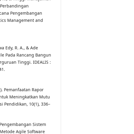
. Perbandingan
encana Pengembangan
atics Management and
wa Edy, R. A., & Ade
Agile Pada Rancang Bangun
guruan Tinggi. IDEALIS :
41.
25). Pemanfaatan Rapor
untuk Meningkatkan Mutu
i Pendidikan, 10(1), 336–
025). Pengembangan Sistem
Metode Agile Software