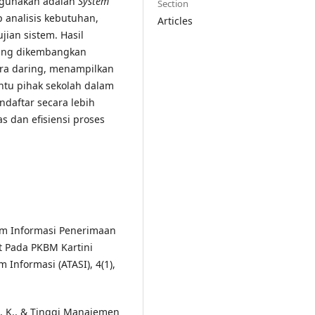
igunakan adalah
System
Section
p analisis kebutuhan,
Articles
ian sistem. Hasil
yang dikembangkan
ra daring, menampilkan
ntu pihak sekolah dalam
daftar secara lebih
s dan efisiensi proses
stem Informasi Penerimaan
t Pada PKBM Kartini
Informasi (ATASI), 4(1),
si, K., & Tinggi Manajemen