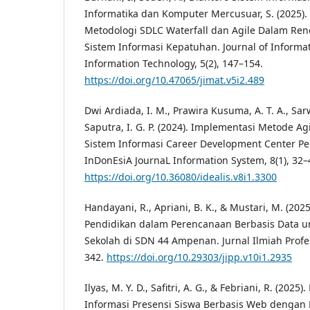
Informatika dan Komputer Mercusuar, S. (2025)
Metodologi SDLC Waterfall dan Agile Dalam R
Sistem Informasi Kepatuhan. Journal of Inform
Information Technology, 5(2), 147–154.
https://doi.org/10.47065/jimat.v5i2.489
Dwi Ardiada, I. M., Prawira Kusuma, A. T. A., Sar
Saputra, I. G. P. (2024). Implementasi Metode 
Sistem Informasi Career Development Center Per
InDonEsiA JournaL Information System, 8(1), 32–
https://doi.org/10.36080/idealis.v8i1.3300
Handayani, R., Apriani, B. K., & Mustari, M. (20
Pendidikan dalam Perencanaan Berbasis Data 
Sekolah di SDN 44 Ampenan. Jurnal Ilmiah Profes
342.
https://doi.org/10.29303/jipp.v10i1.2935
Ilyas, M. Y. D., Safitri, A. G., & Febriani, R. (2
Informasi Presensi Siswa Berbasis Web dengan 