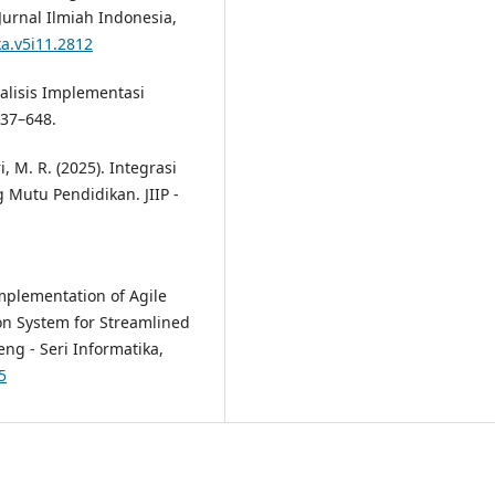
urnal Ilmiah Indonesia,
ka.v5i11.2812
alisis Implementasi
637–648.
i, M. R. (2025). Integrasi
utu Pendidikan. JIIP -
mplementation of Agile
n System for Streamlined
g - Seri Informatika,
5