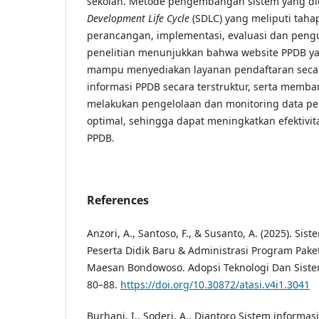
sekolah. Metode pengembangan sistem yang d
Development Life Cycle
(SDLC) yang meliputi taha
perancangan, implementasi, evaluasi dan penguj
penelitian menunjukkan bahwa website PPDB 
mampu menyediakan layanan pendaftaran seca
informasi PPDB secara terstruktur, serta memba
melakukan pengelolaan dan monitoring data pen
optimal, sehingga dapat meningkatkan efektivita
PPDB.
References
Anzori, A., Santoso, F., & Susanto, A. (2025). Si
Peserta Didik Baru & Administrasi Program Pake
Maesan Bondowoso. Adopsi Teknologi Dan Sistem 
80–88.
https://doi.org/10.30872/atasi.v4i1.3041
Burhani, I., Soderi, A., Diantoro Sistem informa