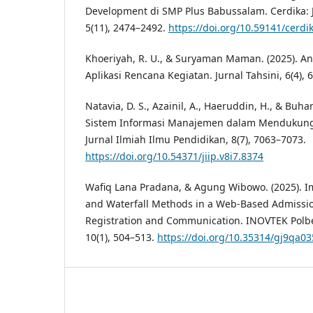
Development di SMP Plus Babussalam. Cerdika: J
5(11), 2474–2492.
https://doi.org/10.59141/cerdi
Khoeriyah, R. U., & Suryaman Maman. (2025). An
Aplikasi Rencana Kegiatan. Jurnal Tahsini, 6(4), 
Natavia, D. S., Azainil, A., Haeruddin, H., & Buhar
Sistem Informasi Manajemen dalam Mendukung M
Jurnal Ilmiah Ilmu Pendidikan, 8(7), 7063–7073.
https://doi.org/10.54371/jiip.v8i7.8374
Wafiq Lana Pradana, & Agung Wibowo. (2025). I
and Waterfall Methods in a Web-Based Admissio
Registration and Communication. INOVTEK Polben
10(1), 504–513.
https://doi.org/10.35314/gj9qa03