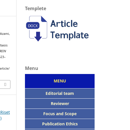
Templete
& Azami,
m
basis
JRIIN
623–
Menu
rticle/
MENU
Editorial team
Reviewer
 Riset
Focus
and Scope
)
Publication Ethics