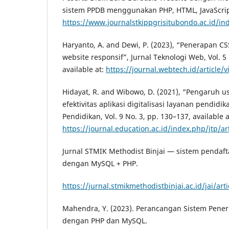
sistem PPDB menggunakan PHP, HTML, JavaScri
https://www.journalstkippgrisitubondo.ac.id/i
Haryanto, A. and Dewi, P. (2023), “Penerapan
website responsif”, Jurnal Teknologi Web, Vol. 5 
available at:
https://journal.webtech.id/article/
Hidayat, R. and Wibowo, D. (2021), “Pengaruh u
efektivitas aplikasi digitalisasi layanan pendidik
Pendidikan, Vol. 9 No. 3, pp. 130–137, available a
https://journal.education.ac.id/index.php/jtp/ar
Jurnal STMIK Methodist Binjai — sistem pendaf
dengan MySQL + PHP.
https://jurnal.stmikmethodistbinjai.ac.id/jai/art
Mahendra, Y. (2023). Perancangan Sistem Pene
dengan PHP dan MySQL.