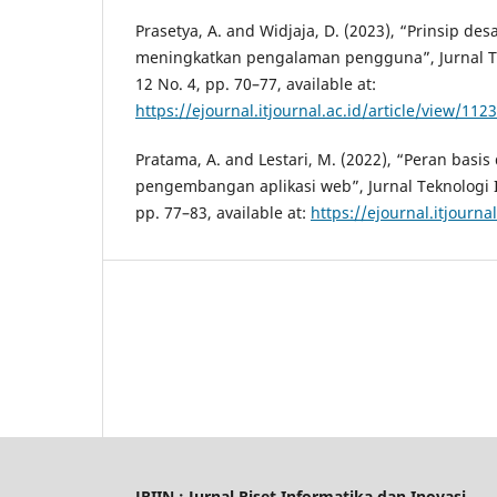
Prasetya, A. and Widjaja, D. (2023), “Prinsip des
meningkatkan pengalaman pengguna”, Jurnal Tek
12 No. 4, pp. 70–77, available at:
https://ejournal.itjournal.ac.id/article/view/1123
Pratama, A. and Lestari, M. (2022), “Peran basis
pengembangan aplikasi web”, Jurnal Teknologi In
pp. 77–83, available at:
https://ejournal.itjourna
JRIIN : Jurnal Riset Informatika dan Inovasi