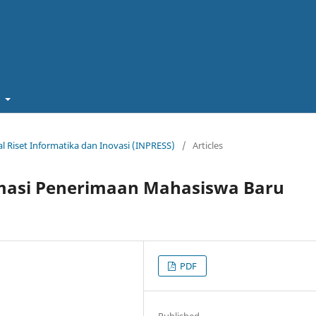
t
rnal Riset Informatika dan Inovasi (INPRESS)
/
Articles
masi Penerimaan Mahasiswa Baru
PDF
Published