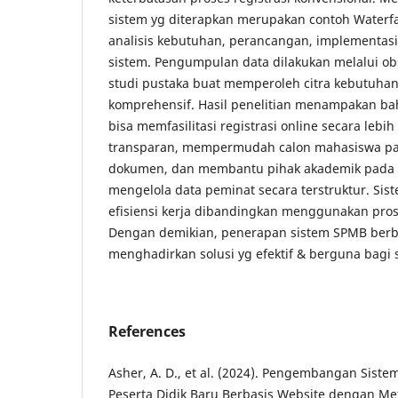
sistem yg diterapkan merupakan contoh Waterfa
analisis kebutuhan, perancangan, implementasi
sistem. Pengumpulan data dilakukan melalui ob
studi pustaka buat memperoleh citra kebutuha
komprehensif. Hasil penelitian menampakan ba
bisa memfasilitasi registrasi online secara lebih
transparan, mempermudah calon mahasiswa 
dokumen, dan membantu pihak akademik pada 
mengelola data peminat secara terstruktur. Sis
efisiensi kerja dibandingkan menggunakan pro
Dengan demikian, penerapan sistem SPMB berba
menghadirkan solusi yg efektif & berguna bagi s
References
Asher, A. D., et al. (2024). Pengembangan Sist
Peserta Didik Baru Berbasis Website dengan Met