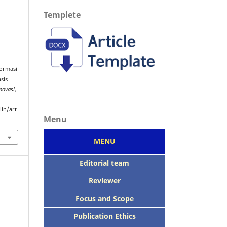
Templete
formasi
sis
Inovasi
,
iin/art
Menu
MENU
Editorial team
Reviewer
Focus
and Scope
Publication Ethics