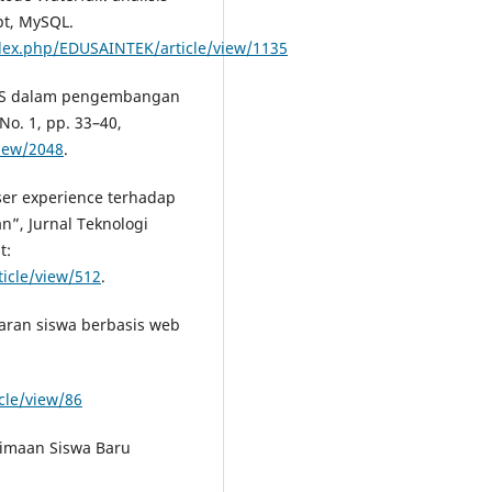
pt, MySQL.
ndex.php/EDUSAINTEK/article/view/1135
 CSS dalam pengembangan
No. 1, pp. 33–40,
view/2048
.
ser experience terhadap
an”, Jurnal Teknologi
t:
ticle/view/512
.
taran siswa berbasis web
icle/view/86
rimaan Siswa Baru