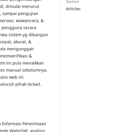
Section
ll, dimulai menurut
Articles
, sampai pengujian
servasi, wawancara, &
n pengguna secara
hwa sistem yg dibangun
 cepat, akurat, &
pada mengunggah
memverifikasi &
tem ini pula menaikkan
ses manual sebelumnya.
sis web ini
eluruh pihak terkait.
em Informasi Penerimaan
ode Waterfall. analisis