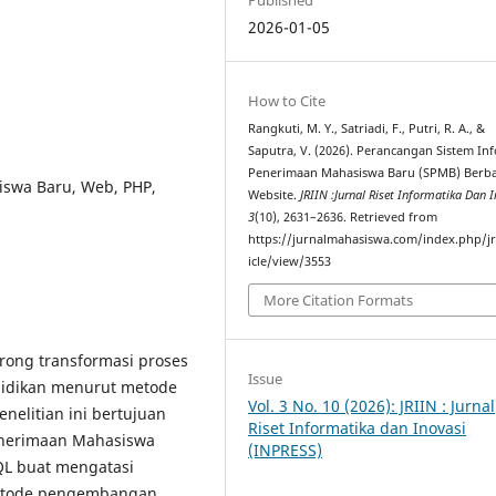
2026-01-05
How to Cite
Rangkuti, M. Y., Satriadi, F., Putri, R. A., &
Saputra, V. (2026). Perancangan Sistem In
Penerimaan Mahasiswa Baru (SPMB) Berba
iswa Baru, Web, PHP,
Website.
JRIIN :Jurnal Riset Informatika Dan 
3
(10), 2631–2636. Retrieved from
https://jurnalmahasiswa.com/index.php/jr
icle/view/3553
More Citation Formats
rong transformasi proses
Issue
idikan menurut metode
Vol. 3 No. 10 (2026): JRIIN : Jurnal
enelitian ini bertujuan
Riset Informatika dan Inovasi
enerimaan Mahasiswa
(INPRESS)
L buat mengatasi
 Metode pengembangan