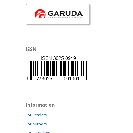
ISSN
Information
For Readers
For Authors
For Librarians