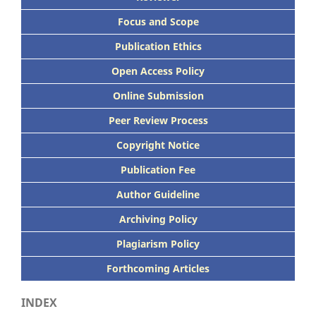
Focus
and Scope
Publication Ethics
Open Access Policy
Online Submission
Peer
Review Process
Copyright Notice
Publication
Fee
Author Guideline
Archiving Policy
Plagiarism Policy
Forthcoming Articles
INDEX