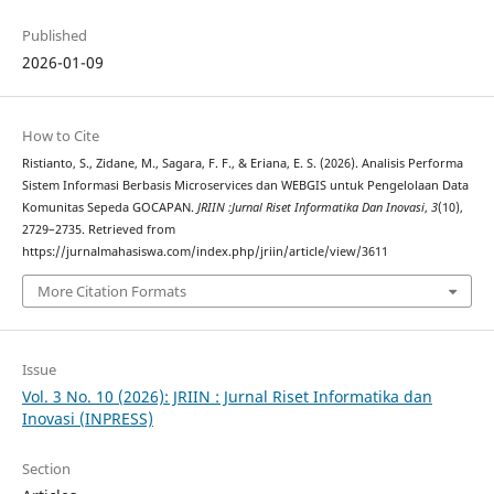
Published
2026-01-09
How to Cite
Ristianto, S., Zidane, M., Sagara, F. F., & Eriana, E. S. (2026). Analisis Performa
Sistem Informasi Berbasis Microservices dan WEBGIS untuk Pengelolaan Data
Komunitas Sepeda GOCAPAN.
JRIIN :Jurnal Riset Informatika Dan Inovasi
,
3
(10),
2729–2735. Retrieved from
https://jurnalmahasiswa.com/index.php/jriin/article/view/3611
More Citation Formats
Issue
Vol. 3 No. 10 (2026): JRIIN : Jurnal Riset Informatika dan
Inovasi (INPRESS)
Section