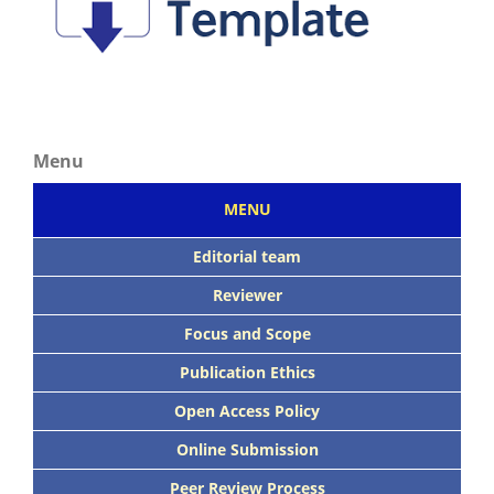
Menu
MENU
Editorial team
Reviewer
Focus
and Scope
Publication Ethics
Open Access Policy
Online Submission
Peer
Review Process