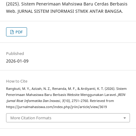
(2025). Sistem Penerimaan Mahsiswa Baru Cerdas Berbasis
Web. JURNAL SISTEM INFORMASI STMIK ANTAR BANGSA.
PDF
Published
2026-01-09
How to Cite
Rangkuti, M. Y., Azizah, N. Z., Renanda, M. F., & Ardiyanti, K. T. (2026). Sistem
Penerimaan Mahasiswa Baru Berbasis Website Menggunakan Laravel.
JRIIN
:Jurnal Riset Informatika Dan Inovasi
,
3
(10), 2751–2760. Retrieved from
https://jurnalmahasiswa.com/index.php/jriin/article/view/3619
More Citation Formats