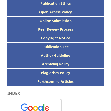
Publication Ethics
Open Access Policy
Online Submission
Peer
Review Process
Copyright Notice
Publication
Fee
Author Guideline
Archiving Policy
Plagiarism Policy
Forthcoming Articles
INDEX