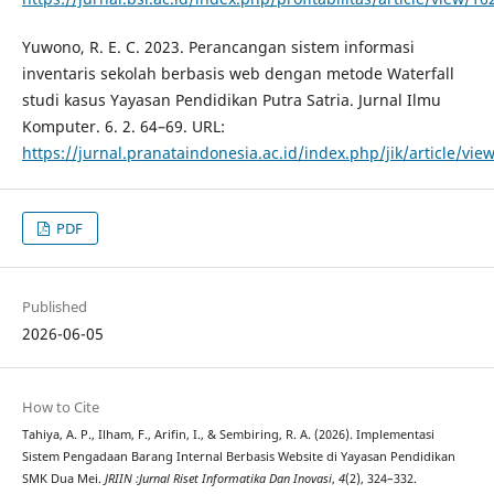
Yuwono, R. E. C. 2023. Perancangan sistem informasi
inventaris sekolah berbasis web dengan metode Waterfall
studi kasus Yayasan Pendidikan Putra Satria. Jurnal Ilmu
Komputer. 6. 2. 64–69. URL:
https://jurnal.pranataindonesia.ac.id/index.php/jik/article/vie
PDF
Published
2026-06-05
How to Cite
Tahiya, A. P., Ilham, F., Arifin, I., & Sembiring, R. A. (2026). Implementasi
Sistem Pengadaan Barang Internal Berbasis Website di Yayasan Pendidikan
SMK Dua Mei.
JRIIN :Jurnal Riset Informatika Dan Inovasi
,
4
(2), 324–332.