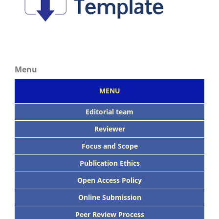
Menu
MENU
Editorial team
Reviewer
Focus
and Scope
Publication Ethics
Open Access Policy
Online Submission
Peer
Review Process