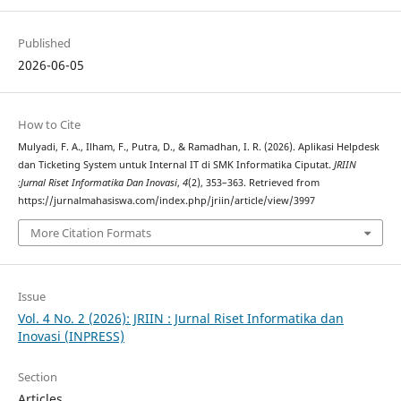
Published
2026-06-05
How to Cite
Mulyadi, F. A., Ilham, F., Putra, D., & Ramadhan, I. R. (2026). Aplikasi Helpdesk
dan Ticketing System untuk Internal IT di SMK Informatika Ciputat.
JRIIN
:Jurnal Riset Informatika Dan Inovasi
,
4
(2), 353–363. Retrieved from
https://jurnalmahasiswa.com/index.php/jriin/article/view/3997
More Citation Formats
Issue
Vol. 4 No. 2 (2026): JRIIN : Jurnal Riset Informatika dan
Inovasi (INPRESS)
Section
Articles