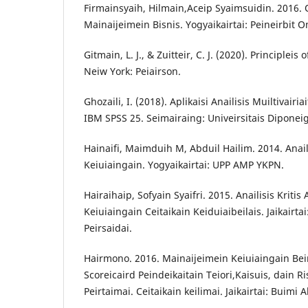
Firmainsyaih, Hilmain,Aceip Syaimsuidin. 2016. 
Mainaijeimein Bisnis. Yogyaikairtai: Peineirbit 
Gitmain, L. J., & Zuitteir, C. J. (2020). Principleis 
Neiw York: Peiairson.
Ghozaili, I. (2018). Aplikaisi Anailisis Muiltivair
IBM SPSS 25. Seimairaing: Univeirsitais Diponei
Hainaifi, Maimduih M, Abduil Hailim. 2014. Anail
Keiuiaingain. Yogyaikairtai: UPP AMP YKPN.
Hairaihaip, Sofyain Syaifri. 2015. Anailisis Kritis 
Keiuiaingain Ceitaikain Keiduiaibeilais. Jaikairtai
Peirsaidai.
Hairmono. 2016. Mainaijeimein Keiuiaingain Beir
Scoreicaird Peindeikaitain Teiori,Kaisuis, dain Ris
Peirtaimai. Ceitaikain keilimai. Jaikairtai: Buimi A