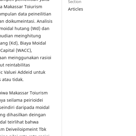
Section
iwa Makassar Toiurism
Articles
umpulan data peineilitian
an doikumeintasi. Analisis
 moidal hutang (Wd) dan
eimudian meinghitung
tang (Kd), Biaya Moidal
f Capital (WACC),
haan meinggunakan rasioi
t reintabilitas
ic Valuei Addeid untuk
 atau tidak.
Goiwa Makassar Toiurism
ya seilama peirioidei
eindiri daripada moidal
yang dihasilkan deingan
al teirlihat bahwa
m Deiveiloipmeint Tbk