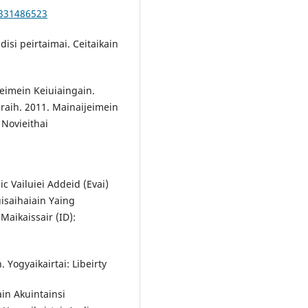
n/331486523
disi peirtaimai. Ceitaikain
jeimein Keiuiaingain.
iraih. 2011. Mainaijeimein
 Novieithai
c Vailuiei Addeid (Evai)
uisaihaiain Yaing
 Maikaissair (ID):
 Yogyaikairtai: Libeirty
in Akuintainsi