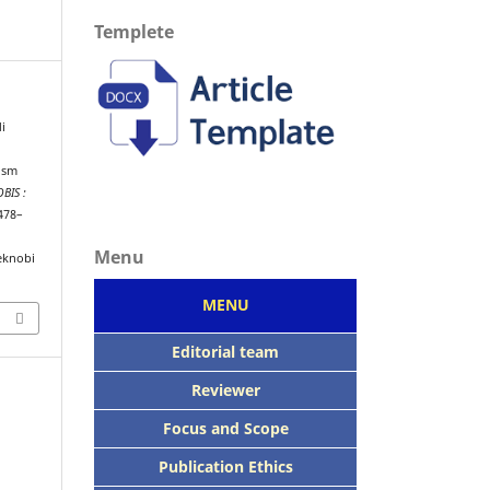
Templete
di
ism
BIS :
 478–
Menu
eknobi
MENU
Editorial team
Reviewer
Focus
and Scope
Publication Ethics