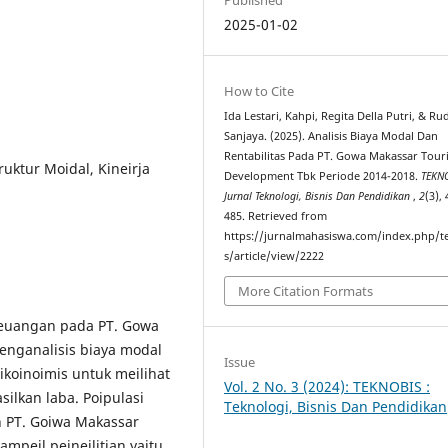
2025-01-02
How to Cite
Ida Lestari, Kahpi, Regita Della Putri, & Ru
Sanjaya. (2025). Analisis Biaya Modal Dan
Rentabilitas Pada PT. Gowa Makassar Tour
ruktur Moidal, Kineirja
Development Tbk Periode 2014-2018.
TEKNO
Jurnal Teknologi, Bisnis Dan Pendidikan
,
2
(3),
485. Retrieved from
https://jurnalmahasiswa.com/index.php/t
s/article/view/2222
More Citation Formats
 keuangan pada PT. Gowa
nganalisis biaya modal
Issue
koinoimis untuk meilihat
Vol. 2 No. 3 (2024): TEKNOBIS :
ilkan laba. Poipulasi
Teknologi, Bisnis Dan Pendidikan
an PT. Goiwa Makassar
mpeil peineilitian yaitu