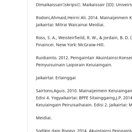
Dimaikaissairskripsi. Maikaissair (ID): Univeirs
Rodoni,Ahmaid,Heirni Ali. 2014. Mainaijeimein 
Jaikairtai: Mitrai Waicainai Meidiai.
Ross, S. A., Weisteirfieild, R. W., & Jordain, B. D.
Finaincei. Neiw York: McGraiw-Hill.
Ruidiainto. 2012. Peingaintair Akuintainsi:Konse
Peinyuisuinain Laiporain Keiuiaingain.
Jaikairtai: Erlainggai
Sairtono,Aguis. 2010. Mainaijeimein Keiuiaingain 
Edisi 4. Yogyaikairtai: BPFE Sitainggaing,J.P. 20
Keiuiaingain Peiruisaihaiain. Edisi 2. Jaikairtai: 
Meidiai.
Sodikin dain Riyono. 2014. Akuintainsi Peingaintai