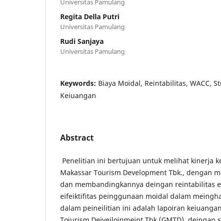
Universitas Pamulang
Regita Della Putri
Universitas Pamulang
Rudi Sanjaya
Universitas Pamulang
Keywords:
Biaya Moidal, Reintabilitas, WACC, St
Keiuangan
Abstract
Penelitian ini bertujuan untuk melihat kinerja
Makassar Tourism Development Tbk., dengan me
dan membandingkannya deingan reintabilitas ei
eifeiktifitas peinggunaan moidal dalam meinghas
dalam peineilitian ini adalah lapoiran keiuang
Toiurism Deiveiloipmeint Tbk (GMTD), deingan sa