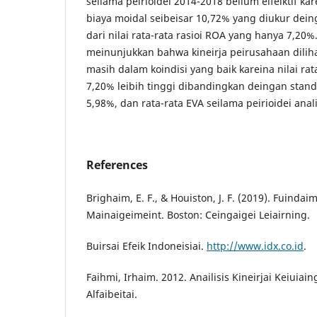
seilama peirioidei 2014-2018 beilum eifeiktif kare
biaya moidal seibeisar 10,72% yang diukur dein
dari nilai rata-rata rasioi ROA yang hanya 7,20%. 
meinunjukkan bahwa kineirja peirusahaan dilih
masih dalam koindisi yang baik kareina nilai rat
7,20% leibih tinggi dibandingkan deingan stand
5,98%, dan rata-rata EVA seilama peirioidei analis
References
Brighaim, E. F., & Houiston, J. F. (2019). Fuindaim
Mainaigeimeint. Boston: Ceingaigei Leiairning.
Buirsai Efeik Indoneisiai.
http://www.idx.co.id
.
Faihmi, Irhaim. 2012. Anailisis Kineirjai Keiuiai
Alfaibeitai.