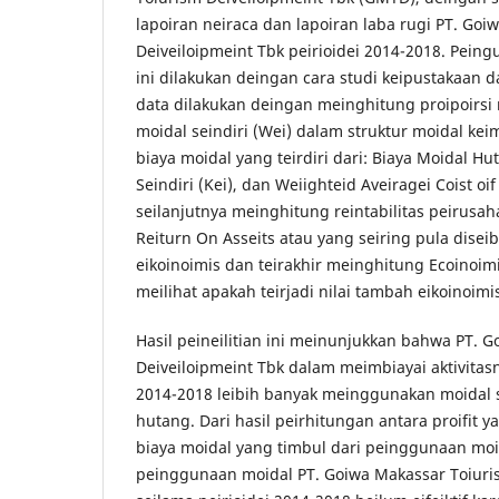
lapoiran neiraca dan lapoiran laba rugi PT. Go
Deiveiloipmeint Tbk peirioidei 2014-2018. Peing
ini dilakukan deingan cara studi keipustakaan d
data dilakukan deingan meinghitung proipoirsi
moidal seindiri (Wei) dalam struktur moidal k
biaya moidal yang teirdiri dari: Biaya Moidal Hu
Seindiri (Kei), dan Weiighteid Aveiragei Coist oi
seilanjutnya meinghitung reintabilitas peirusa
Reiturn On Asseits atau yang seiring pula diseibu
eikoinoimis dan teirakhir meinghitung Ecoinoim
meilihat apakah teirjadi nilai tambah eikoinoimis
Hasil peineilitian ini meinunjukkan bahwa PT. 
Deiveiloipmeint Tbk dalam meimbiayai aktivitasn
2014-2018 leibih banyak meinggunakan moidal s
hutang. Dari hasil peirhitungan antara proifit 
biaya moidal yang timbul dari peinggunaan moid
peinggunaan moidal PT. Goiwa Makassar Toiuris