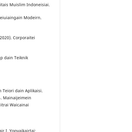
itais Muislim Indoneisiai.
Keiuiaingain Modeirn.
 (2020). Corporaitei
ip dain Teiknik
Teiori dain Aplikaisi.
14. Mainaijeimein
Mitrai Waicainai
r I. Yogyaikairtai: