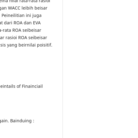
ina nilai rata-rata rasioi
gan WACC leibih beisar
Peineilitian ini juga
at dari ROA dan EVA
a-rata ROA seibeisar
ar rasioi ROA seibeisar
is yang beirnilai poisitif.
eintails of Finainciail
ngain. Bainduing :