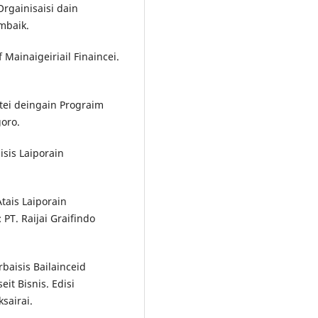
Orgainisaisi dain
Ombaik.
of Mainaigeiriail Finaincei.
iaitei deingain Prograim
goro.
isis Laiporain
Atais Laiporain
: PT. Raijai Graifindo
baisis Bailainceid
eit Bisnis. Edisi
ksairai.