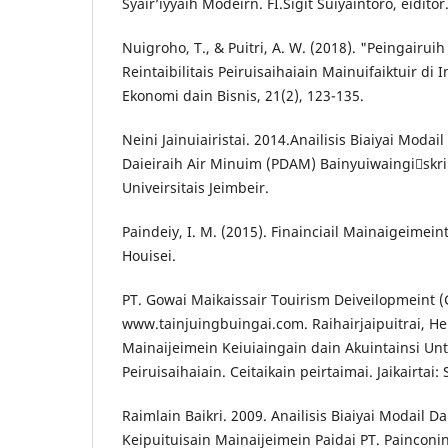
Syair’iyyaih Modeirn. FI.Sigit Suiyaintoro, eiditor
Nuigroho, T., & Puitri, A. W. (2018). "Peingairuih
Reintaibilitais Peiruisaihaiain Mainuifaiktuir di I
Ekonomi dain Bisnis, 21(2), 123-135.
Neini Jainuiairistai. 2014.Anailisis Biaiyai Modail
Daieiraih Air Minuim (PDAM) Bainyuiwaingiskrips
Univeirsitais Jeimbeir.
Paindeiy, I. M. (2015). Finainciail Mainaigeimeint
Houisei.
PT. Gowai Maikaissair Touirism Deiveilopmeint 
www.tainjuingbuingai.com. Raihairjaipuitrai, Hei
Mainaijeimein Keiuiaingain dain Akuintainsi Untu
Peiruisaihaiain. Ceitaikain peirtaimai. Jaikairtai:
Raimlain Baikri. 2009. Anailisis Biaiyai Modail D
Keipuituisain Mainaijeimein Paidai PT. Painconin 