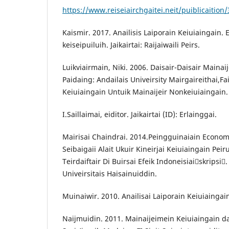
https://www.reiseiairchgaitei.neit/puiblicaitio
Kaismir. 2017. Anailisis Laiporain Keiuiaingain. E
keiseipuiluih. Jaikairtai: Raijaiwaili Peirs.
Luikviairmain, Niki. 2006. Daisair-Daisair Mainai
Paidaing: Andailais Univeirsity Mairgaireithai,Fa
Keiuiaingain Untuik Mainaijeir Nonkeiuiaingain.
I.Saillaimai, eiditor. Jaikairtai (ID): Erlainggai.
Mairisai Chaindrai. 2014.Peingguinaiain Economi
Seibaigaii Alait Ukuir Kineirjai Keiuiaingain Peir
Teirdaiftair Di Buirsai Efeik Indoneisiaiskripsi.
Univeirsitais Haisainuiddin.
Muinaiwir. 2010. Anailisai Laiporain Keiuiaingain.
Naijmuidin. 2011. Mainaijeimein Keiuiaingain da