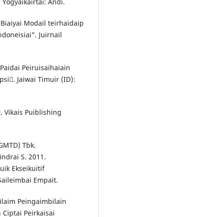
. Yogyaikairtai: Andi.
 Biaiyai Modail teirhaidaip
ndoneisiai". Juirnail
 Paidai Peiruisaihaiain
i. Jaiwai Timuir (ID):
. Vikais Puiblishing
(GMTD) Tbk.
ndrai S. 2011.
ik Ekseikuitif
 Saileimbai Empait.
ailaim Peingaimbilain
Ciptai Peirkaisai