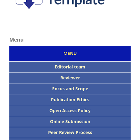
Menu
MENU
Editorial team
Reviewer
Focus
and Scope
Publication Ethics
Open Access Policy
Online Submission
Peer
Review Process