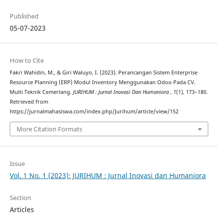
Published
05-07-2023
How to Cite
Fakri Wahidin, M., & Giri Waluyo, I. (2023). Perancangan Sistem Enterprise
Resource Planning (ERP) Modul Inventory Menggunakan Odoo Pada CV.
Multi Teknik Cemerlang.
JURIHUM : Jurnal Inovasi Dan Humaniora
,
1
(1), 173–180.
Retrieved from
https://jurnalmahasiswa.com/index.php/Jurihum/article/view/152
More Citation Formats
Issue
Vol. 1 No. 1 (2023): JURIHUM : Jurnal Inovasi dan Humaniora
Section
Articles