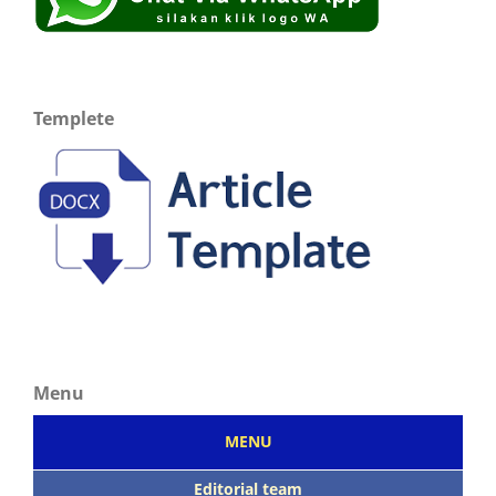
Templete
Menu
MENU
Editorial team