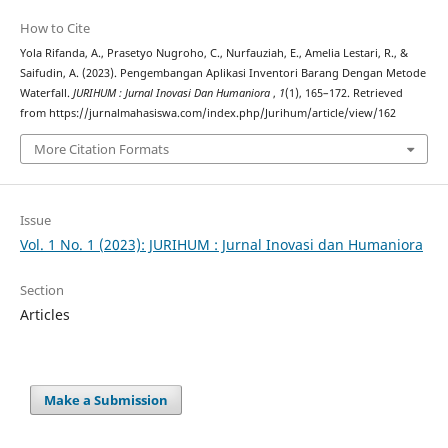
How to Cite
Yola Rifanda, A., Prasetyo Nugroho, C., Nurfauziah, E., Amelia Lestari, R., &
Saifudin, A. (2023). Pengembangan Aplikasi Inventori Barang Dengan Metode
Waterfall.
JURIHUM : Jurnal Inovasi Dan Humaniora
,
1
(1), 165–172. Retrieved
from https://jurnalmahasiswa.com/index.php/Jurihum/article/view/162
More Citation Formats
Issue
Vol. 1 No. 1 (2023): JURIHUM : Jurnal Inovasi dan Humaniora
Section
Articles
Make a Submission