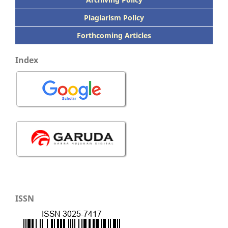
Plagiarism Policy
Forthcoming Articles
Index
ISSN