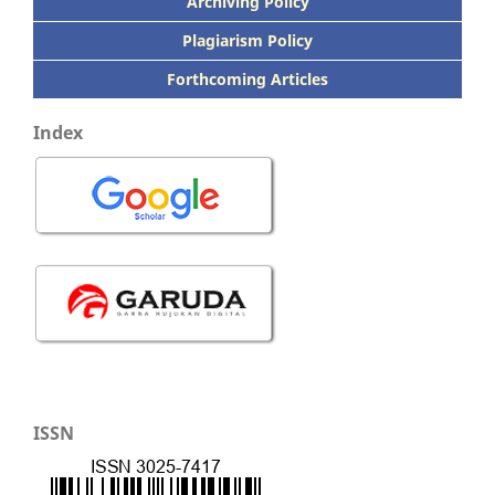
Archiving Policy
Plagiarism Policy
Forthcoming Articles
Index
ISSN