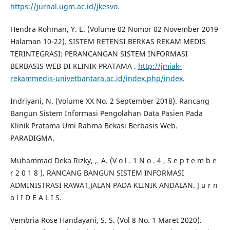
https://jurnal.ugm.ac.id/jkesvo
.
Hendra Rohman, Y. E. (Volume 02 Nomor 02 November 2019
Halaman 10-22). SISTEM RETENSI BERKAS REKAM MEDIS
TERINTEGRASI: PERANCANGAN SISTEM INFORMASI
BERBASIS WEB DI KLINIK PRATAMA .
http://jmiak-
rekammedis-univetbantara.ac.id/index.php/index
.
Indriyani, N. (Volume XX No. 2 September 2018). Rancang
Bangun Sistem Informasi Pengolahan Data Pasien Pada
Klinik Pratama Umi Rahma Bekasi Berbasis Web.
PARADIGMA.
Muhammad Deka Rizky, ,. A. (V o l . 1 N o . 4 , S e p t e m b e
r 2 0 1 8 ). RANCANG BANGUN SISTEM INFORMASI
ADMINISTRASI RAWAT,JALAN PADA KLINIK ANDALAN. J u r n
a l I D E A L I S.
Vembria Rose Handayani, S. S. (Vol 8 No. 1 Maret 2020).