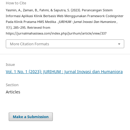
How to Cite
Yasmin, A., Zaman, B., Fahmi, & Saputra, S. (2023). Perancangan Sistem
Informasi Aplikasi Klinik Berbasis Web Menggunakan Framework Codeigniter
Pada Klinik Pratama HMS Medika .
JURIHUM : Jurnal Inovasi Dan Humaniora
,
1
(1), 285–295. Retrieved from
https://jurnalmahasiswa.com/index.php/Jurihum/article/view/337
More Citation Formats
Issue
Vol. 1 No. 1 (2023): JURIHUM : Jurnal Inovasi dan Humaniora
Section
Articles
Make a Submission