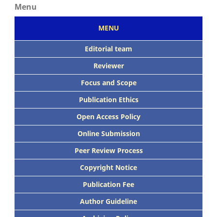
Menu
MENU
Editorial team
Reviewer
Focus
and Scope
Publication Ethics
Open Access Policy
Online Submission
Peer
Review Process
Copyright Notice
Publication
Fee
Author Guideline