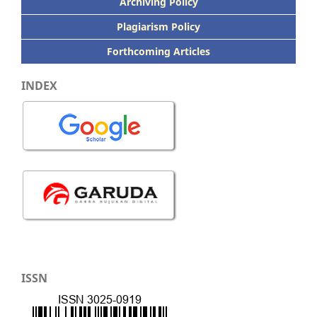
Archiving Policy
Plagiarism Policy
Forthcoming Articles
INDEX
ISSN