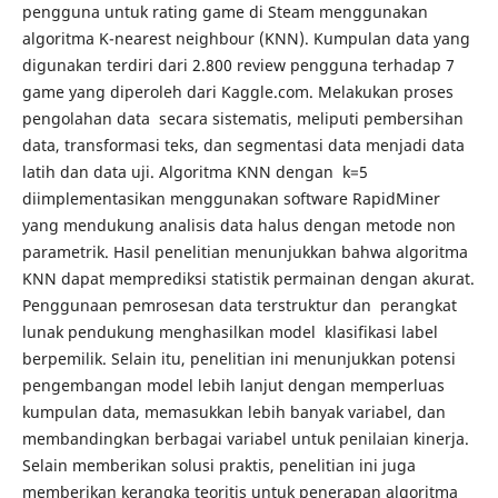
pengguna untuk rating game di Steam menggunakan
algoritma K-nearest neighbour (KNN). Kumpulan data yang
digunakan terdiri dari 2.800 review pengguna terhadap 7
game yang diperoleh dari Kaggle.com. Melakukan proses
pengolahan data secara sistematis, meliputi pembersihan
data, transformasi teks, dan segmentasi data menjadi data
latih dan data uji. Algoritma KNN dengan k=5
diimplementasikan menggunakan software RapidMiner
yang mendukung analisis data halus dengan metode non
parametrik. Hasil penelitian menunjukkan bahwa algoritma
KNN dapat memprediksi statistik permainan dengan akurat.
Penggunaan pemrosesan data terstruktur dan perangkat
lunak pendukung menghasilkan model klasifikasi label
berpemilik. Selain itu, penelitian ini menunjukkan potensi
pengembangan model lebih lanjut dengan memperluas
kumpulan data, memasukkan lebih banyak variabel, dan
membandingkan berbagai variabel untuk penilaian kinerja.
Selain memberikan solusi praktis, penelitian ini juga
memberikan kerangka teoritis untuk penerapan algoritma