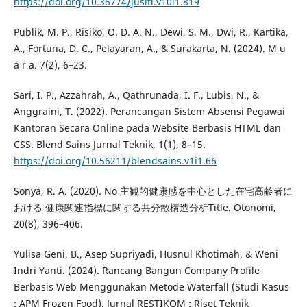
https://doi.org/10.36774/jusiti.v10i1.819
Publik, M. P., Risiko, O. D. A. N., Dewi, S. M., Dwi, R., Kartika,
A., Fortuna, D. C., Pelayaran, A., & Surakarta, N. (2024). M u
a r a. 7(2), 6–23.
Sari, I. P., Azzahrah, A., Qathrunada, I. F., Lubis, N., &
Anggraini, T. (2022). Perancangan Sistem Absensi Pegawai
Kantoran Secara Online pada Website Berbasis HTML dan
CSS. Blend Sains Jurnal Teknik, 1(1), 8–15.
https://doi.org/10.56211/blendsains.v1i1.66
Sonya, R. A. (2020). No 主観的健康感を中心とした在宅高齢者に
おける 健康関連指標に関する共分散構造分析Title. Otonomi,
20(8), 396–406.
Yulisa Geni, B., Asep Supriyadi, Husnul Khotimah, & Weni
Indri Yanti. (2024). Rancang Bangun Company Profile
Berbasis Web Menggunakan Metode Waterfall (Studi Kasus
: APM Frozen Food). Jurnal RESTIKOM : Riset Teknik