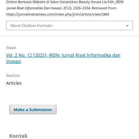
Online Berbasis Website di Salon Kecantikan Beauty House Lia Fdh.
JRIIN
:Jurnal Riset Informatika Dan Inovasi
,
2
(12), 2326–2334. Retrieved from
https://jurnalmahasiswa.com/index.php/jriin/article/view/2869
More Citation Formats
Issue
Vol. 2 No. 12 (2025): JRIIN: Jurnal Riset Informatika dan
Inovasi
Section
Articles
Make a Submission
Kontak