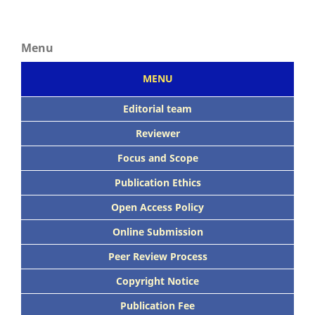
Menu
MENU
Editorial team
Reviewer
Focus
and Scope
Publication Ethics
Open Access Policy
Online Submission
Peer
Review Process
Copyright Notice
Publication
Fee