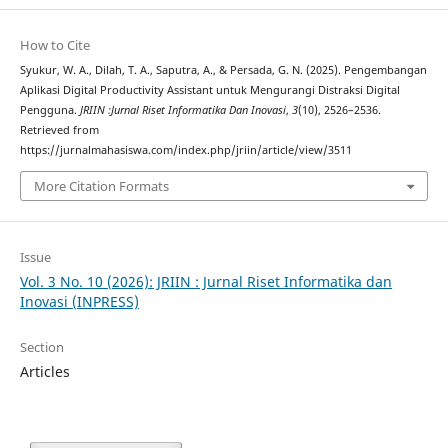
How to Cite
Syukur, W. A., Dilah, T. A., Saputra, A., & Persada, G. N. (2025). Pengembangan
Aplikasi Digital Productivity Assistant untuk Mengurangi Distraksi Digital
Pengguna.
JRIIN :Jurnal Riset Informatika Dan Inovasi
,
3
(10), 2526–2536.
Retrieved from
https://jurnalmahasiswa.com/index.php/jriin/article/view/3511
More Citation Formats
Issue
Vol. 3 No. 10 (2026): JRIIN : Jurnal Riset Informatika dan
Inovasi (INPRESS)
Section
Articles