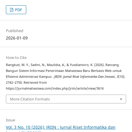
PDF
Published
2026-01-09
How to Cite
Rangkuti, M. Y., Sadini, N., Maulidia, A., & Yusdiantoro, K. (2026). Rancang
Bangun Sistem Informasi Penerimaan Mahasiswa Baru Berbasis Web untuk
Efisiensi Administrasi Kampus .
JRIIN :Jurnal Riset Informatika Dan Inovasi
,
3
(10),
2742–2750. Retrieved from
https://jurnalmahasiswa.com/index.php/jriin/article/view/3616
More Citation Formats
Issue
Vol. 3 No. 10 (2026): JRIIN : Jurnal Riset Informatika dan