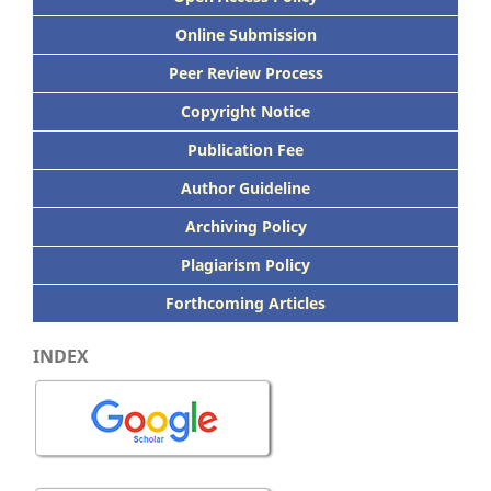
Online Submission
Peer
Review Process
Copyright Notice
Publication
Fee
Author Guideline
Archiving Policy
Plagiarism Policy
Forthcoming Articles
INDEX