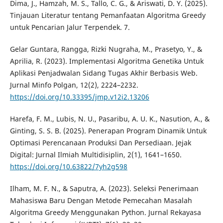
Dima, J., Hamzah, M. S., Tallo, C. G., & Ariswati, D. Y. (2025).
Tinjauan Literatur tentang Pemanfaatan Algoritma Greedy
untuk Pencarian Jalur Terpendek. 7.
Gelar Guntara, Rangga, Rizki Nugraha, M., Prasetyo, Y., &
Aprilia, R. (2023). Implementasi Algoritma Genetika Untuk
Aplikasi Penjadwalan Sidang Tugas Akhir Berbasis Web.
Jurnal Minfo Polgan, 12(2), 2224–2232.
https://doi.org/10.33395/jmp.v12i2.13206
Harefa, F. M., Lubis, N. U., Pasaribu, A. U. K., Nasution, A., &
Ginting, S. S. B. (2025). Penerapan Program Dinamik Untuk
Optimasi Perencanaan Produksi Dan Persediaan. Jejak
Digital: Jurnal Ilmiah Multidisiplin, 2(1), 1641–1650.
https://doi.org/10.63822/7yh2g598
Ilham, M. F. N., & Saputra, A. (2023). Seleksi Penerimaan
Mahasiswa Baru Dengan Metode Pemecahan Masalah
Algoritma Greedy Menggunakan Python. Jurnal Rekayasa