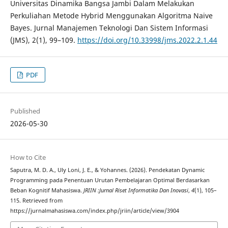
Universitas Dinamika Bangsa Jambi Dalam Melakukan
Perkuliahan Metode Hybrid Menggunakan Algoritma Naive
Bayes. Jurnal Manajemen Teknologi Dan Sistem Informasi
(JMS), 2(1), 99–109.
https://doi.org/10.33998/jms.2022.2.1.44
PDF
Published
2026-05-30
How to Cite
Saputra, M. D. A., Uly Loni, J. E., & Yohannes. (2026). Pendekatan Dynamic
Programming pada Penentuan Urutan Pembelajaran Optimal Berdasarkan
Beban Kognitif Mahasiswa.
JRIIN :Jurnal Riset Informatika Dan Inovasi
,
4
(1), 105–
115. Retrieved from
https://jurnalmahasiswa.com/index.php/jriin/article/view/3904