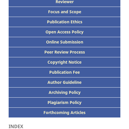
Reviewer
Focus
and Scope
Publication Ethics
Open Access Policy
Online Submission
Peer
Review Process
Copyright Notice
Publication
Fee
Author Guideline
Archiving Policy
Plagiarism Policy
Forthcoming Articles
INDEX