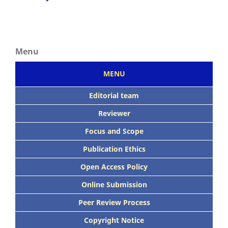
Menu
MENU
Editorial team
Reviewer
Focus
and Scope
Publication Ethics
Open Access Policy
Online Submission
Peer
Review Process
Copyright Notice