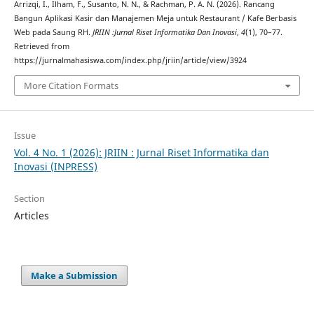
Arrizqi, I., Ilham, F., Susanto, N. N., & Rachman, P. A. N. (2026). Rancang
Bangun Aplikasi Kasir dan Manajemen Meja untuk Restaurant / Kafe Berbasis
Web pada Saung RH.
JRIIN :Jurnal Riset Informatika Dan Inovasi
,
4
(1), 70–77.
Retrieved from
https://jurnalmahasiswa.com/index.php/jriin/article/view/3924
More Citation Formats
Issue
Vol. 4 No. 1 (2026): JRIIN : Jurnal Riset Informatika dan
Inovasi (INPRESS)
Section
Articles
Make a Submission