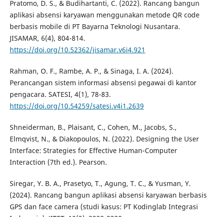
Pratomo, D. S., & Budihartanti, C. (2022). Rancang bangun
aplikasi absensi karyawan menggunakan metode QR code
berbasis mobile di PT Bayarna Teknologi Nusantara.
JISAMAR, 6(4), 804-814.
https://doi.org/10.52362/jisamar.v6i4.921
Rahman, O. F., Rambe, A. P., & Sinaga, I. A. (2024).
Perancangan sistem informasi absensi pegawai di kantor
pengacara. SATESI, 4(1), 78-83.
https://doi.org/10.54259/satesi.v4i1.2639
Shneiderman, B., Plaisant, C., Cohen, M., Jacobs, S.,
Elmqvist, N., & Diakopoulos, N. (2022). Designing the User
Interface: Strategies for Effective Human-Computer
Interaction (7th ed.). Pearson.
Siregar, Y. B. A., Prasetyo, T., Agung, T. C., & Yusman, Y.
(2024). Rancang bangun aplikasi absensi karyawan berbasis
GPS dan face camera (studi kasus: PT Kodinglab Integrasi