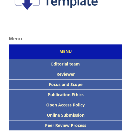
Menu
MENU
Editorial team
Reviewer
Focus
and Scope
Publication Ethics
Open Access Policy
Online Submission
Peer
Review Process