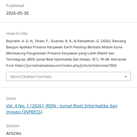
Published
2026-05-30
How to Cite
Reynaldi, A. D. N., Ilham, F., Duanda, B. A., & Ramadhan, G. (2026). Rancang
Bangun Aplikasi Presensi Karyawan Earth Petshop Berbasis Mobile Guna
Mendukung Pengelolaan Presensi Karyawan yang Lebih Efektif dan
Terintegrasi.
JRIIN :Jurnal Riset Informatika Dan Inovasi
,
4
(1), 78–88. Retrieved
from https://jurnalmahasiswa.com/index.php/jriin/article/view/3936
More Citation Formats
Issue
Vol. 4 No. 1 (2026): JRIIN : Jurnal Riset Informatika dan
Inovasi (INPRESS)
Section
Articles