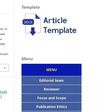
Templete
mo, H.
asis
ga
a Dan
iin/art
Menu
MENU
Editorial team
Reviewer
Riset
S)
Focus
and Scope
Publication Ethics