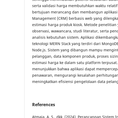
serta validasi harga membutuhkan waktu relatif 
bertujuan merancang dan membangun aplikasi 
Management (CRM) berbasis web yang dilengkapi
estimasi harga produk kiosk. Metode penelitian
observasi, wawancara, studi literatur, serta pen
analisis kebutuhan sistem. Aplikasi dikemban
teknologi MERN Stack yang terdiri dari MongoDB,
Node.js. Sistem yang dibangun mampu mengint
pelanggan, data komponen produk, proses sizin
estimasi harga ke dalam satu platform terpusat
menunjukkan bahwa aplikasi dapat mempercep
penawaran, mengurangi kesalahan perhitungan
meningkatkan efisiensi pengelolaan data pelan
References
Atmaja, A. S., dkk. (2024). Perancangan Sistem 