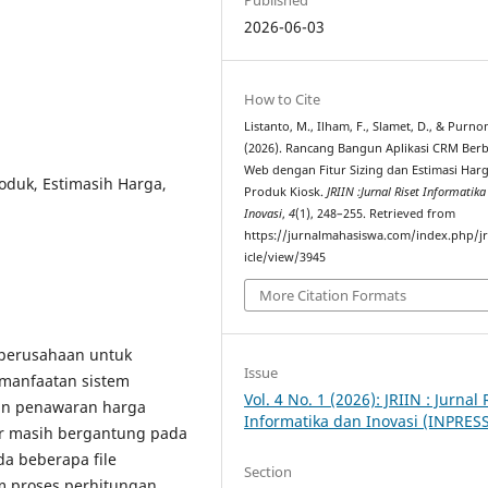
2026-06-03
How to Cite
Listanto, M., Ilham, F., Slamet, D., & Purno
(2026). Rancang Bangun Aplikasi CRM Berb
Web dengan Fitur Sizing dan Estimasi Har
oduk, Estimasih Harga,
Produk Kiosk.
JRIIN :Jurnal Riset Informatik
Inovasi
,
4
(1), 248–255. Retrieved from
https://jurnalmahasiswa.com/index.php/jr
icle/view/3945
More Citation Formats
perusahaan untuk
Issue
emanfaatan sistem
Vol. 4 No. 1 (2026): JRIIN : Jurnal 
nan penawaran harga
Informatika dan Inovasi (INPRES
er masih bergantung pada
a beberapa file
Section
m proses perhitungan