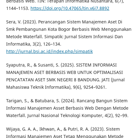
Berbasis Web. TIN: Terapan Informatika Nusantara, 6(7),
1144–1153.
https://doi.org/10.47065/tin.v6i7.8892
Sera, V. (2023). Perancangan Sistem Manajemen Aset Di
Smk Pembangunan Kota Bogor Berbasis Web Menggunakan
Metode Waterfall. Simpatik: Jurnal Sistem Informasi Dan
Informatika, 3(2), 126–134.
http://jurnal.bsi.ac.id/index.php/simpatik
Syaputra, R., & Susanti, S. (2025). SISTEM INFORMASI
MANAJEMEN ASET BERBASIS WEB UNTUK OPTIMALISASI
PENCATATAN ASET SMK NEGERI 8 BANDUNG. JATI (Jurnal
Mahasiswa Teknik Informatika), 9(6), 9254–9261.
Tarigan, S., & Batubara, S. (2024). Rancang Bangun Sistem
Informasi Manajemen Asset Berbasis Web Dengan Metode
Waterfall. Jurnal Nasional Teknologi Komputer, 4(2), 92–99.
Wijaya, G. A. A., Ikhwan, A., & Putri, R. A. (2023). Sistem
Informasi Manajemen Aset Tetap Menggunakan Metode