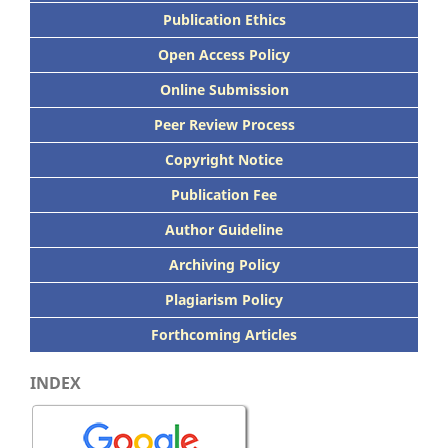
Publication Ethics
Open Access Policy
Online Submission
Peer
Review Process
Copyright Notice
Publication
Fee
Author Guideline
Archiving Policy
Plagiarism Policy
Forthcoming Articles
INDEX