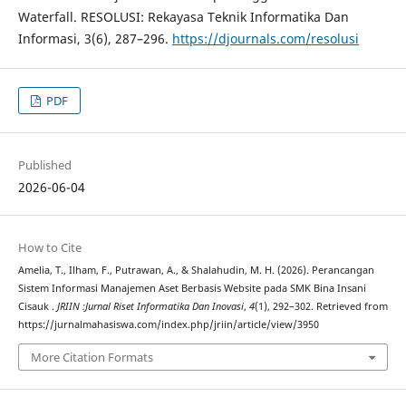
Waterfall. RESOLUSI: Rekayasa Teknik Informatika Dan
Informasi, 3(6), 287–296.
https://djournals.com/resolusi
PDF
Published
2026-06-04
How to Cite
Amelia, T., Ilham, F., Putrawan, A., & Shalahudin, M. H. (2026). Perancangan
Sistem Informasi Manajemen Aset Berbasis Website pada SMK Bina Insani
Cisauk .
JRIIN :Jurnal Riset Informatika Dan Inovasi
,
4
(1), 292–302. Retrieved from
https://jurnalmahasiswa.com/index.php/jriin/article/view/3950
More Citation Formats