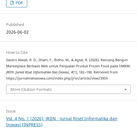
PDF
Published
2026-06-02
How to Cite
Savero Alwali, R. D., Ilham, F., Ridho, M., & Agsal, R. (2026). Rancang Bangun
Marketplace Berbasis Web untuk Penjualan Produk Frozen Food pada UMKM.
JRIIN :Jurnal Riset Informatika Dan Inovasi
,
4
(1), 182–190. Retrieved from
https://jurnalmahasiswa.com/index.php/jriin/article/view/3959
More Citation Formats
Issue
Vol. 4 No. 1 (2026): JRIIN : Jurnal Riset Informatika dan
Inovasi (INPRESS)