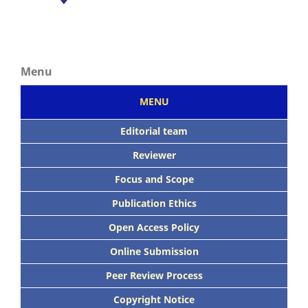
Menu
MENU
Editorial team
Reviewer
Focus
and Scope
Publication Ethics
Open Access Policy
Online Submission
Peer
Review Process
Copyright Notice