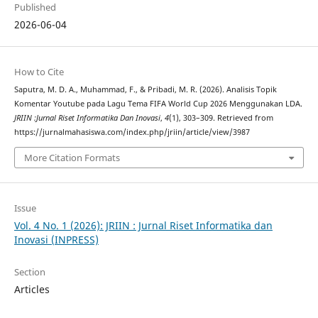
Published
2026-06-04
How to Cite
Saputra, M. D. A., Muhammad, F., & Pribadi, M. R. (2026). Analisis Topik
Komentar Youtube pada Lagu Tema FIFA World Cup 2026 Menggunakan LDA.
JRIIN :Jurnal Riset Informatika Dan Inovasi
,
4
(1), 303–309. Retrieved from
https://jurnalmahasiswa.com/index.php/jriin/article/view/3987
More Citation Formats
Issue
Vol. 4 No. 1 (2026): JRIIN : Jurnal Riset Informatika dan
Inovasi (INPRESS)
Section
Articles