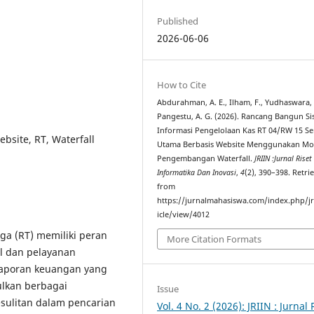
Published
2026-06-06
How to Cite
Abdurahman, A. E., Ilham, F., Yudhaswara, 
Pangestu, A. G. (2026). Rancang Bangun S
Informasi Pengelolaan Kas RT 04/RW 15 S
ebsite, RT, Waterfall
Utama Berbasis Website Menggunakan Mo
Pengembangan Waterfall.
JRIIN :Jurnal Riset
Informatika Dan Inovasi
,
4
(2), 390–398. Retri
from
https://jurnalmahasiswa.com/index.php/jr
icle/view/4012
ga (RT) memiliki peran
More Citation Formats
l dan pelayanan
laporan keuangan yang
lkan berbagai
Issue
esulitan dalam pencarian
Vol. 4 No. 2 (2026): JRIIN : Jurnal 