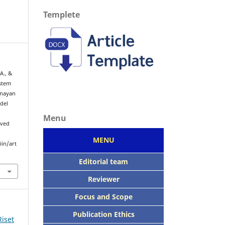
Templete
A., &
istem
enayan
del
Menu
eved
MENU
iin/art
Editorial team
Reviewer
Focus
and Scope
Publication Ethics
Riset