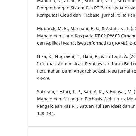
Maulana, D., Amali, K., Kurniadi, N. T., Ismamud
Pengembangan Sistem Kas RT Berbasis Android 
Komputasi Cloud dan Firebase. Jurnal Pelita Pen
Mubarok, M. B., Marsiani, E. S., & Astuti, N. T. 
Manajemen Uang Kas pada RT 02 RW 03 Cimanggi
dan Aplikasi Mahasiswa Informatika (JRAMI), 2–8
Nisa, K., Nugraeni, T., Hani, R., & Lutfia, S. A. 
Informasi Administrasi Pembayaran Iuran Berb
Perumahan Bumi Anggrek Bekasi. Riau Jurnal Tek
48–59.
Sutrisno, Lestari, T. P., Sari, A. K., & Hidayat, M
Manajemen Keuangan Berbasis Web untuk Meni
Pengelolaan Kas RT. Satuan Tulisan Riset dan In
128–134.