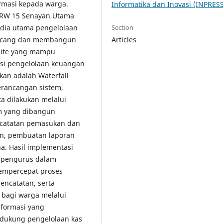
ormasi kepada warga.
Informatika dan Inovasi (INPRES
4/RW 15 Senayan Utama
Section
dia utama pengelolaan
Articles
rancang dan membangun
bsite yang mampu
nsi pengelolaan keuangan
an adalah Waterfall
perancangan sistem,
a dilakukan melalui
em yang dibangun
ncatatan pemasukan dan
an, pembuatan laporan
. Hasil implementasi
pengurus dalam
mempercepat proses
ncatatan, serta
 bagi warga melalui
nformasi yang
dukung pengelolaan kas