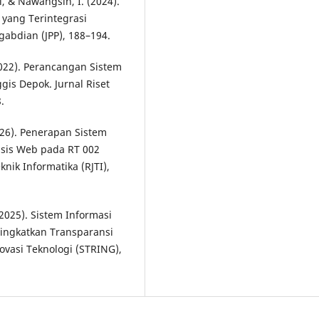
i, & Nawangsih, I. (2024).
yang Terintegrasi
gabdian (JPP), 188–194.
(2022). Perancangan Sistem
s Depok. Jurnal Riset
.
(2026). Penerapan Sistem
asis Web pada RT 002
nik Informatika (RJTI),
. (2025). Sistem Informasi
ngkatkan Transparansi
ovasi Teknologi (STRING),