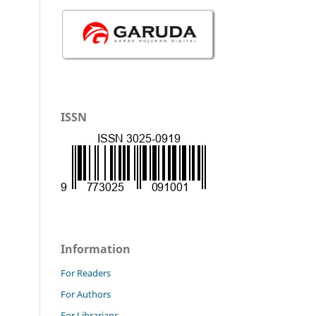
ISSN
Information
For Readers
For Authors
For Librarians