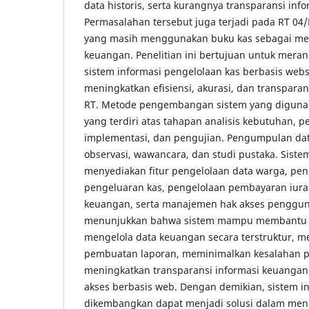
data historis, serta kurangnya transparansi inf
Permasalahan tersebut juga terjadi pada RT 0
yang masih menggunakan buku kas sebagai me
keuangan. Penelitian ini bertujuan untuk me
sistem informasi pengelolaan kas berbasis we
meningkatkan efisiensi, akurasi, dan transpara
RT. Metode pengembangan sistem yang digunak
yang terdiri atas tahapan analisis kebutuhan, 
implementasi, dan pengujian. Pengumpulan dat
observasi, wawancara, dan studi pustaka. Sist
menyediakan fitur pengelolaan data warga, pe
pengeluaran kas, pengelolaan pembayaran iur
keuangan, serta manajemen hak akses pengguna
menunjukkan bahwa sistem mampu membantu 
mengelola data keuangan secara terstruktur, 
pembuatan laporan, meminimalkan kesalahan pe
meningkatkan transparansi informasi keuangan
akses berbasis web. Dengan demikian, sistem i
dikembangkan dapat menjadi solusi dalam men