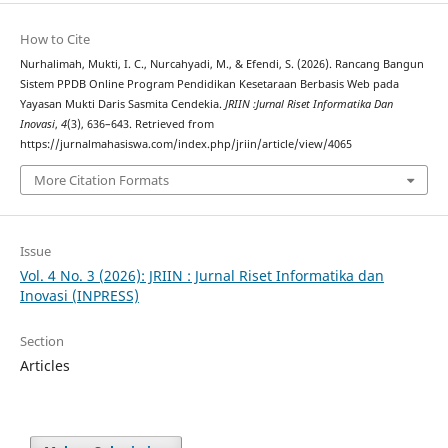
How to Cite
Nurhalimah, Mukti, I. C., Nurcahyadi, M., & Efendi, S. (2026). Rancang Bangun
Sistem PPDB Online Program Pendidikan Kesetaraan Berbasis Web pada
Yayasan Mukti Daris Sasmita Cendekia.
JRIIN :Jurnal Riset Informatika Dan
Inovasi
,
4
(3), 636–643. Retrieved from
https://jurnalmahasiswa.com/index.php/jriin/article/view/4065
More Citation Formats
Issue
Vol. 4 No. 3 (2026): JRIIN : Jurnal Riset Informatika dan
Inovasi (INPRESS)
Section
Articles