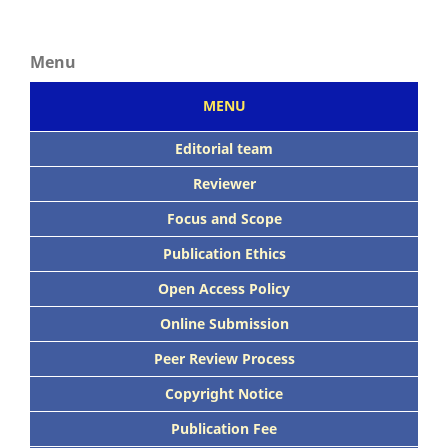
Menu
MENU
Editorial team
Reviewer
Focus
and Scope
Publication Ethics
Open Access Policy
Online Submission
Peer
Review Process
Copyright Notice
Publication
Fee