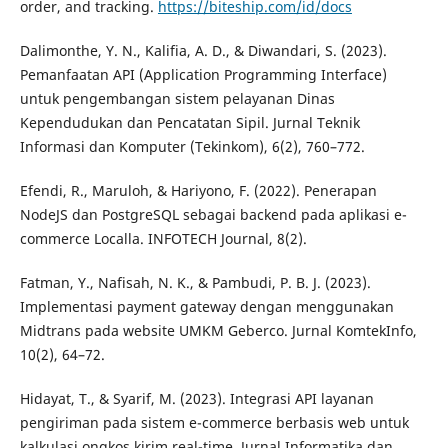
order, and tracking.
https://biteship.com/id/docs
Dalimonthe, Y. N., Kalifia, A. D., & Diwandari, S. (2023).
Pemanfaatan API (Application Programming Interface)
untuk pengembangan sistem pelayanan Dinas
Kependudukan dan Pencatatan Sipil. Jurnal Teknik
Informasi dan Komputer (Tekinkom), 6(2), 760–772.
Efendi, R., Maruloh, & Hariyono, F. (2022). Penerapan
NodeJS dan PostgreSQL sebagai backend pada aplikasi e-
commerce Localla. INFOTECH Journal, 8(2).
Fatman, Y., Nafisah, N. K., & Pambudi, P. B. J. (2023).
Implementasi payment gateway dengan menggunakan
Midtrans pada website UMKM Geberco. Jurnal KomtekInfo,
10(2), 64–72.
Hidayat, T., & Syarif, M. (2023). Integrasi API layanan
pengiriman pada sistem e-commerce berbasis web untuk
kalkulasi ongkos kirim real-time. Jurnal Informatika dan