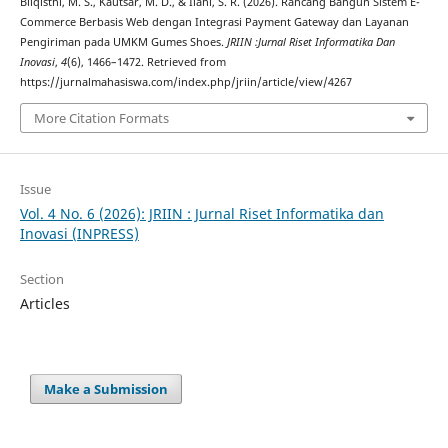
Bilqisthi, M. S., Kautsar, M. D., & Ilahi, S. R. (2026). Rancang Bangun Sistem E-
Commerce Berbasis Web dengan Integrasi Payment Gateway dan Layanan
Pengiriman pada UMKM Gumes Shoes.
JRIIN :Jurnal Riset Informatika Dan
Inovasi
,
4
(6), 1466–1472. Retrieved from
https://jurnalmahasiswa.com/index.php/jriin/article/view/4267
More Citation Formats
Issue
Vol. 4 No. 6 (2026): JRIIN : Jurnal Riset Informatika dan
Inovasi (INPRESS)
Section
Articles
Make a Submission