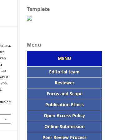
Templete
Menu
briana,
ses
MENU
utan
ra
atau
Editorial team
 Kasus
Reviewer
urnal
2.
Focus
and Scope
bis/art
Publication Ethics
Open Access Policy
Online Submission
Peer
Review Process