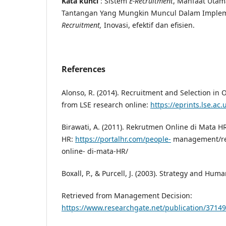
Kata kunci
: Sistem
E-Recruitment
, Manfaat Utam
Tantangan Yang Mungkin Muncul Dalam Implem
Recruitment,
Inovasi, efektif dan efisien.
References
Alonso, R. (2014). Recruitment and Selection in 
from LSE research online:
https://eprints.lse.ac
Birawati, A. (2011). Rekrutmen Online di Mata HR
HR:
https://portalhr.com/people-
management/re
online- di-mata-HR/
Boxall, P., & Purcell, J. (2003). Strategy and 
Retrieved from Management Decision:
https://www.researchgate.net/publication/37