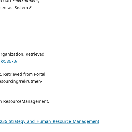
a dari
E-Recruitment
,
entasi Sistem
E-
Organization. Retrieved
.uk/58673/
. Retrieved from Portal
sourcing/rekrutmen-
Human ResourceManagement.
149236_Strategy_and_Human_Resource_Management