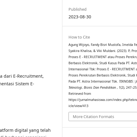
Published
2023-08-30
How to Cite
Agung Wijoyo, Fandy Bisri Mustofa, Imelda Fe
Syakira Khalisa, & Viki Muldani. (2023). P, Pro
Proses E - RECRUITMENT atau Proses Perekr
Berbasis Elektronik, Studi Kasus Pada PT. Ast
Internasional Tbk: Proses E - RECRUITMENT 
a dari E-Recruitment,
Proses Perekrutan Berbasis Elektronik, Studi
Pada PT. Astra Internasional Tbk.
TEKNOBIS : J
ntasi Sistem E-
Teknologi, Bisnis Dan Pendidikan
,
1
(2), 247–25
Retrieved from
https://jurnalmahasiswa.com/index.php/tekno
icle/view/413
More Citation Formats
tform digital yang telah