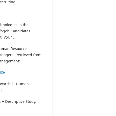
ecruiting.
chnologies in the
forJob Candidates.
, Vol. 1.
c Human Resource
nagers. Retrieved from
Management:
35/
Towards E- Human
3.
: A Descriptive Study.