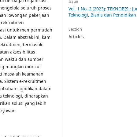
di berbagai organisasi.
Issue
engelola seluruh proses
Vol. 1 No. 2 (2023): TEKNOBIS : Ju
Teknologi, Bisnis dan Pendidikan
man lowongan pekerjaan
e-rekruitmen
Section
ikasi untuk mempermudah
Articles
. Dalam abstrak ini, kami
ekruitmen, termasuk
atan aksesibilitas
an waktu dan sumber
ang mungkin muncul
rti masalah keamanan
a. Sistem e-rekruitmen
ubahan signifikan dalam
 teknologi, diharapkan
ikan solusi yang lebih
aryawan.